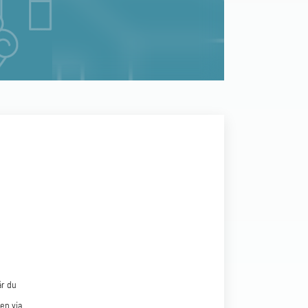
år du
en via