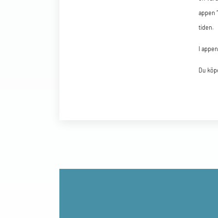
appen “
tiden.
I appen
Du köpe