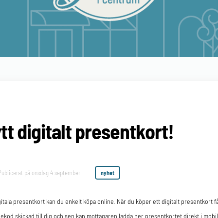
tt digitalt presentkort!
Publicerat på
onsdag 4 september
nyhet
gitala presentkort kan du enkelt köpa online. När du köper ett digitalt presentkort f
ekod skickad till dig och sen kan mottagaren ladda ner presentkortet direkt i mobil