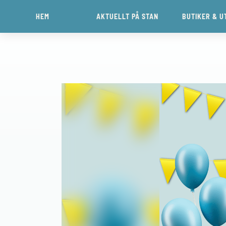
HEM
AKTUELLT PÅ STAN
BUTIKER & U