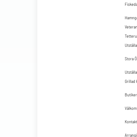
Fiske
Hamnga
Veteran
Tetter
Utställ
Stora Ö
Utställ
Grillad
Butiker
Välkomn
Kontak
Arrang