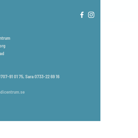
entrum
org
tad
707-91 01 75, Sara 0733-22 69 16
dicentrum.se