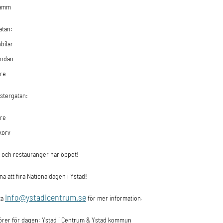
damm
tan:
bilar
undan
are
stergatan:
are
 korv
 och restauranger har öppet!
a att fira Nationaldagen i Ystad!
info@ystadicentrum.se
ta
för mer information.
örer för dagen: Ystad i Centrum & Ystad kommun