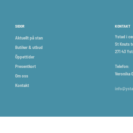
SIDOR
KONTAKT
Ystad i c
Aktuellt på stan
St Knuts t
Butiker & utbud
271 43 Ys
Öppettider
Presentkort
Telefon:
Veronika 0
Om oss
Kontakt
info@ysta