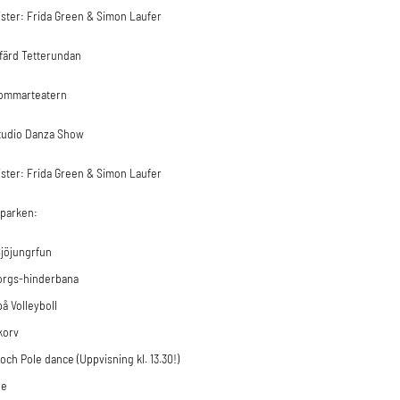
ister: Frida Green & Simon Laufer
vfärd Tetterundan
Sommarteatern
Studio Danza Show
ister: Frida Green & Simon Laufer
parken:
Sjöjungrfun
rgs-hinderbana
å Volleyboll
 korv
ch Pole dance (Uppvisning kl. 13.30!)
le