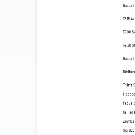
Gästart
12.15 A
13.00 
14.30 
Gästart
Rådhus
Träffa 
Hoppbo
Prova-p
Grillad
Zumba o
Scrabb