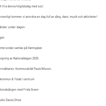
h fira denna högtidsdag med oss!
onsenligt kommer vi anordna en dag full av sång, dans, musik och aktiviteter!
händer under dagen:
get:
Tetterundan samlas på Hamngatan
nvigning av Nationaldagen 2025
rnväktaren, Kommunalråd Paula Nilsson,
 kommun & Ystad i centrum
ationalsången med Frida Green
tudio Danza Show