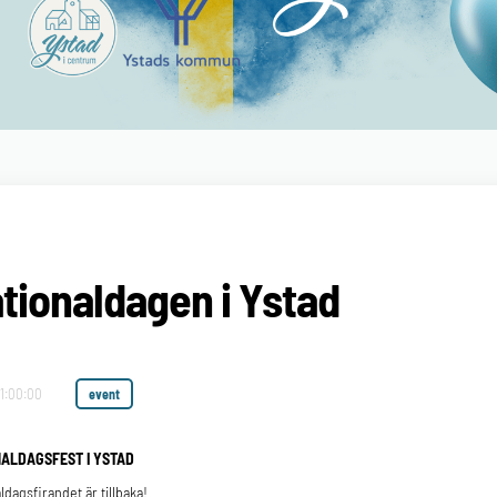
tionaldagen i Ystad
11:00:00
event
NALDAGSFEST I YSTAD
ldagsfirandet är tillbaka!