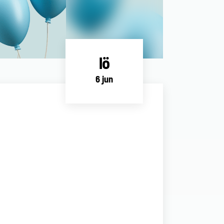
lö
6 jun