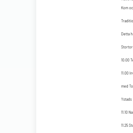
Kom oc
Traditi
Detta 
Stortor
10.00 
11.00 I
med To
Ystads
11.10 N
11.25 S