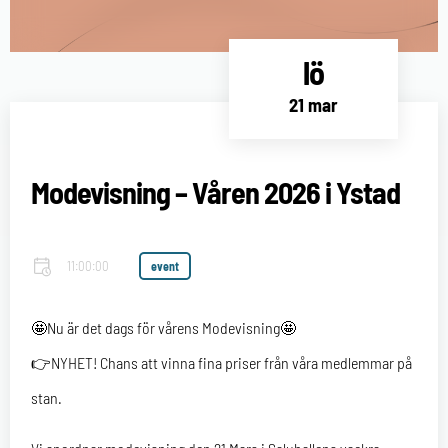
lö
21 mar
Modevisning – Våren 2026 i Ystad
11:00:00
event
🤩Nu är det dags för vårens Modevisning🤩
👉NYHET! Chans att vinna fina priser från våra medlemmar på
stan.