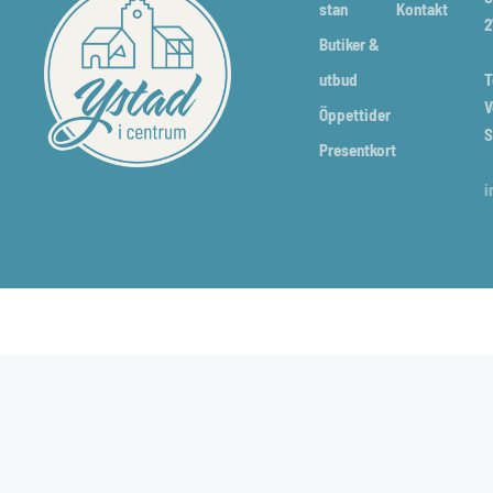
stan
Kontakt
2
Butiker &
utbud
T
V
Öppettider
S
Presentkort
i