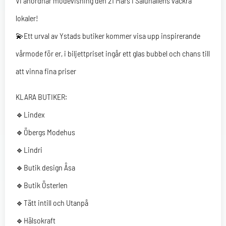
Vi anordnar modevisning den 21 Mars i Saluhallens vackra
lokaler!
💫Ett urval av Ystads butiker kommer visa upp inspirerande
vårmode för er, i biljettpriset ingår ett glas bubbel och chans till
att vinna fina priser
KLARA BUTIKER:
🔹Lindex
🔹Öbergs Modehus
🔹Lindri
🔹Butik design Åsa
🔹Butik Österlen
🔹Tätt intill och Utanpå
🔹Hälsokraft