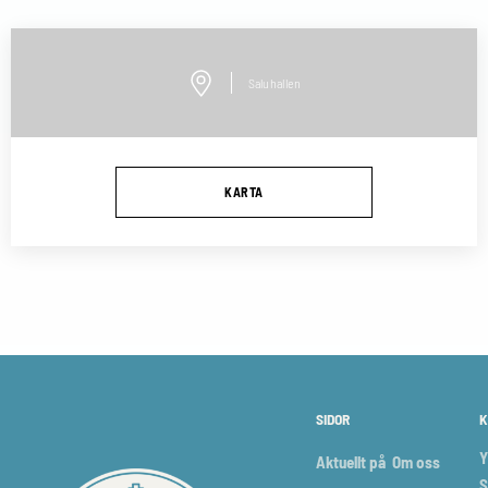
Saluhallen
KARTA
SIDOR
K
Y
Aktuellt på
Om oss
S