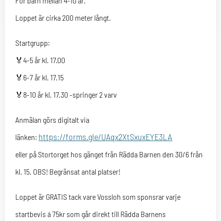
För barn mellan 4-10 år.
Loppet är cirka 200 meter långt.
Startgrupp:
🏅4-5 år kl. 17.00
🏅6-7 år kl. 17.15
🏅8-10 år kl. 17.30 -springer 2 varv
Anmälan görs digitalt via
https://forms.gle/UAqx2XtSxuxEYE3LA
länken:
eller på Stortorget hos gänget från Rädda Barnen den 30/6 från
kl. 15. OBS! Begränsat antal platser!
Loppet är GRATIS tack vare Vossloh som sponsrar varje
startbevis á 75kr som går direkt till Rädda Barnens