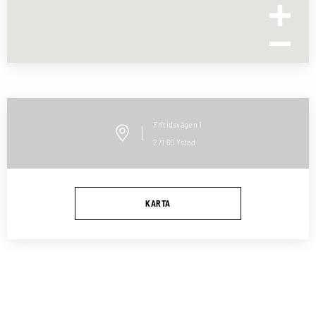
Fritidsvägen
1
271 60
Ystad
KARTA