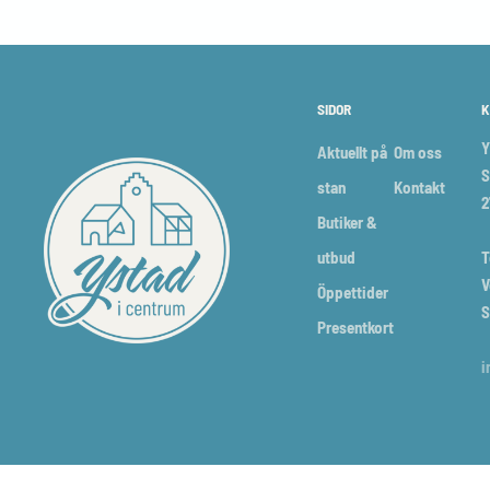
SIDOR
K
Y
Aktuellt på
Om oss
S
stan
Kontakt
2
Butiker &
utbud
T
V
Öppettider
S
Presentkort
i