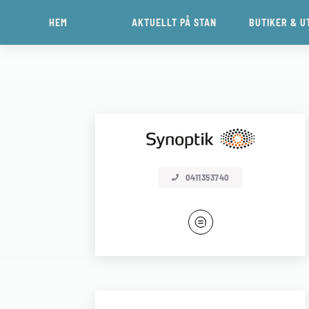
HEM
AKTUELLT PÅ STAN
BUTIKER & U
0411353740