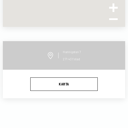
Hamngatan
7
271 43
Ystad
KARTA