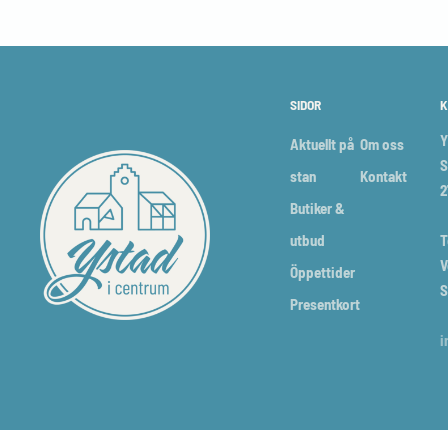
SIDOR
K
Y
Aktuellt på
Om oss
S
stan
Kontakt
2
Butiker &
utbud
T
V
Öppettider
S
Presentkort
i