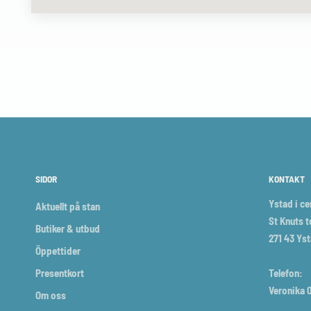
SIDOR
KONTAKT
Ystad i c
Aktuellt på stan
St Knuts t
Butiker & utbud
271 43 Ys
Öppettider
Presentkort
Telefon:
Veronika 0
Om oss