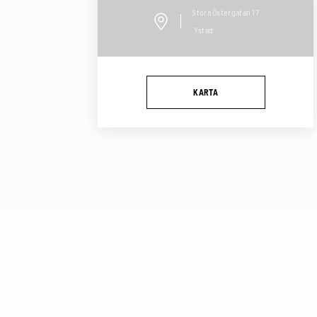
Stora Östergatan
17
Ystad
KARTA