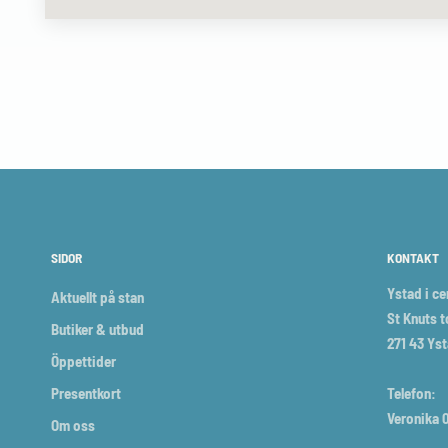
SIDOR
KONTAKT
Ystad i c
Aktuellt på stan
St Knuts t
Butiker & utbud
271 43 Ys
Öppettider
Presentkort
Telefon:
Veronika 0
Om oss