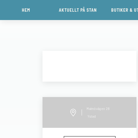
HEM
AKTUELLT PÅ STAN
BUTIKER & U
Malmövägen
28
Ystad