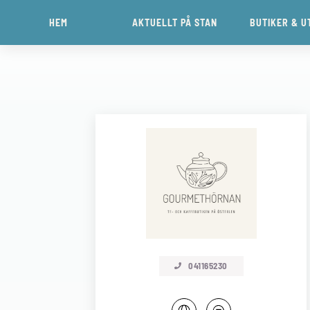
HEM
AKTUELLT PÅ STAN
BUTIKER & U
041165230