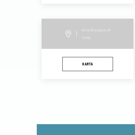
Stora Östergatan
20
Ystad
KARTA