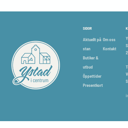
SIDOR
K
Y
Aktuellt på
Om oss
S
stan
Kontakt
2
Butiker &
utbud
T
V
Öppettider
S
Presentkort
i