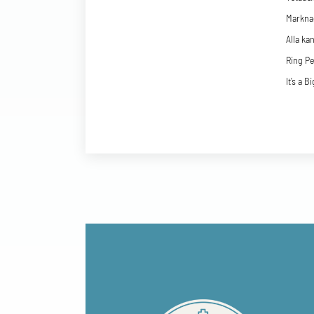
Marknad
Alla ka
Ring Pe
It’s a B