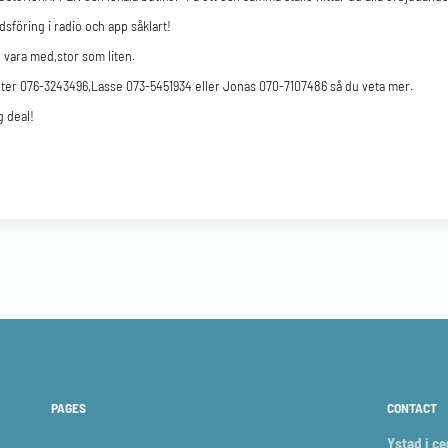
sföring i radio och app såklart!
n vara med,stor som liten.
ter 076-3243496,Lasse 073-5451934 eller Jonas 070-7107486 så du veta mer.
ig deal!
PAGES
CONTACT
Ystad i c