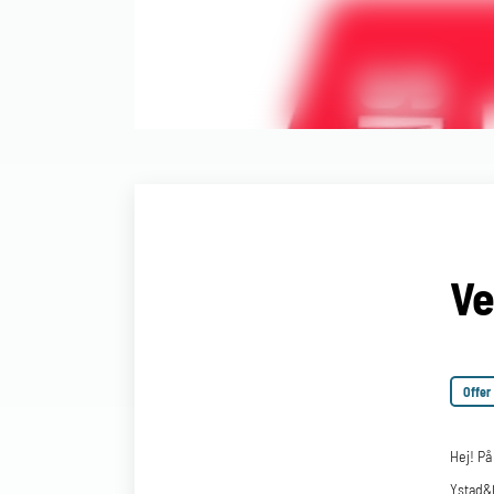
Ve
Offer
Hej! På
Ystad&Ö