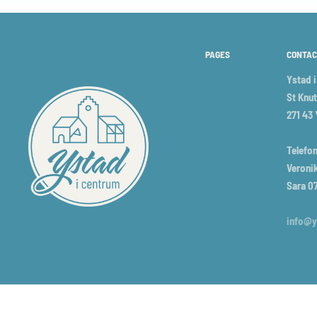
PAGES
CONTAC
Ystad 
St Knut
271 43
Telefon
Veronik
Sara 0
info@y