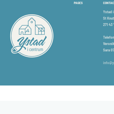
PAGES
CONTAC
Ystad 
St Knut
271 43
Telefon
Veronik
Sara 0
info@y