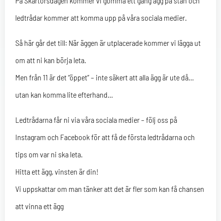
På Skärtorsdagen kommer vi gömma ett gäng ägg på stan och
ledtrådar kommer att komma upp på våra sociala medier.
Så här går det till: När äggen är utplacerade kommer vi lägga ut
om att ni kan börja leta.
Men från 11 är det “öppet” – inte säkert att alla ägg är ute då…
utan kan komma lite efterhand…
Ledtrådarna får ni via våra sociala medier – följ oss på
Instagram och Facebook för att få de första ledtrådarna och
tips om var ni ska leta.
Hitta ett ägg, vinsten är din!
Vi uppskattar om man tänker att det är fler som kan få chansen
att vinna ett ägg