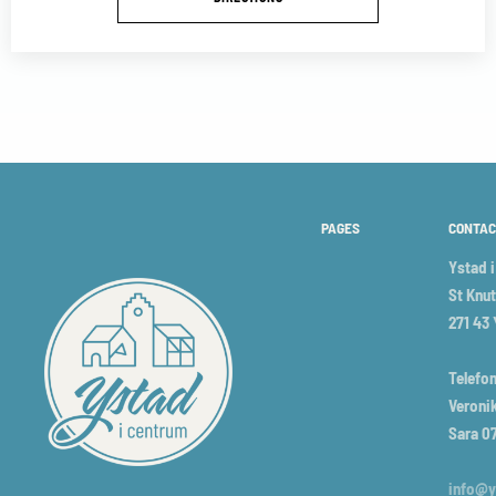
PAGES
CONTAC
Ystad 
St Knut
271 43
Telefon
Veronik
Sara 0
info@y