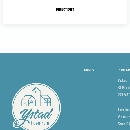
DIRECTIONS
PAGES
CONTAC
Ystad 
St Knut
271 43
Telefon
Veronik
Sara 0