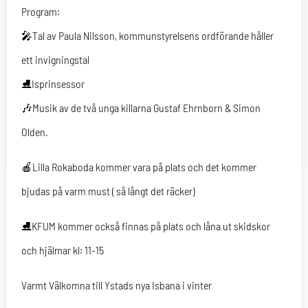
Program:
🎤Tal av Paula Nilsson, kommunstyrelsens ordförande håller
ett invigningstal
⛸️Isprinsessor
🎶Musik av de två unga killarna Gustaf Ehrnborn & Simon
Olden.
🍎Lilla Rokaboda kommer vara på plats och det kommer
bjudas på varm must ( så långt det räcker)
⛸️KFUM kommer också finnas på plats och låna ut skidskor
och hjälmar kl: 11-15
Varmt Välkomna till Ystads nya Isbana i vinter