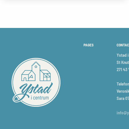
PAGES
CONTAC
Ystad 
St Knut
271 43
Telefon
Veronik
Sara 0
info@y