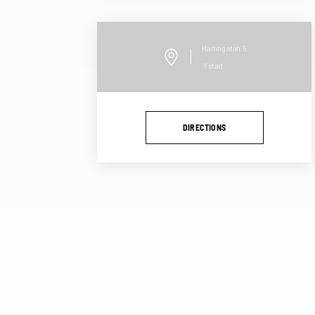
Hamngatan
5
Ystad
DIRECTIONS