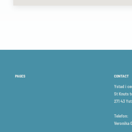
PAGES
CONTACT
Ystad i c
St Knuts t
271 43 Ys
Telefon:
Veronika 0