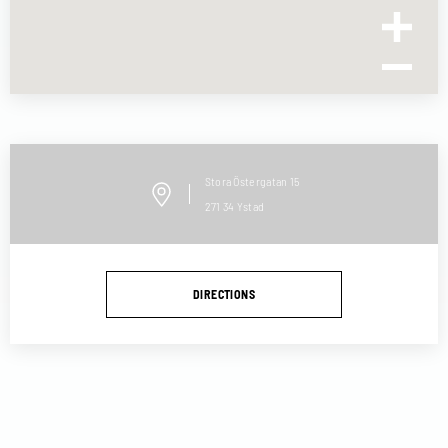
Stora Östergatan
15
271 34
Ystad
DIRECTIONS