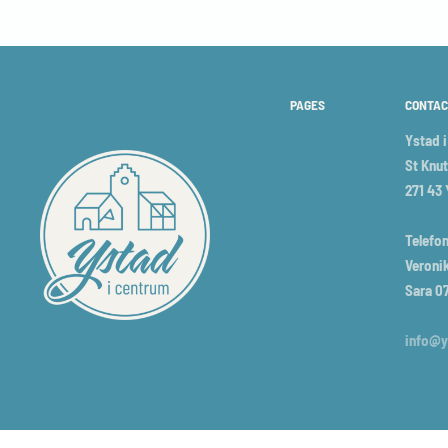
PAGES
CONTAC
Ystad 
St Knut
271 43
Telefon
Veronik
Sara 0
info@y